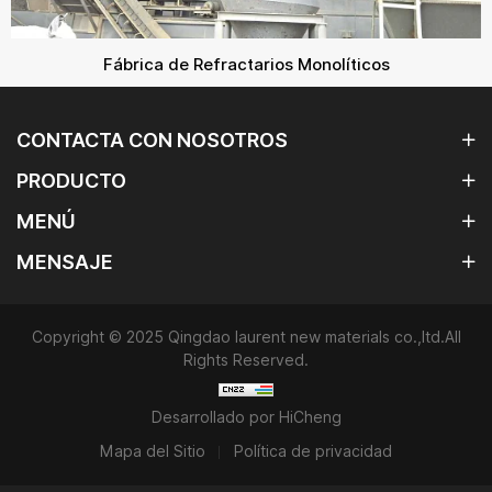
Fábrica de Refractarios Monolíticos
CONTACTA CON NOSOTROS
PRODUCTO
MENÚ
MENSAJE
Copyright © 2025 Qingdao laurent new materials co.,ltd.All
Rights Reserved.
Desarrollado por HiCheng
Mapa del Sitio
Política de privacidad