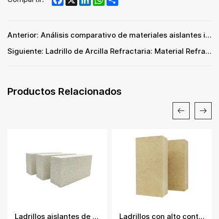
Anterior: Análisis comparativo de materiales aislantes industriales de alta temperatura: Diferencias en las aplicaciones de ingeniería de paneles microporosos y paneles de fibra cerámica
Siguiente: Ladrillo de Arcilla Refractaria: Material Refractario Duradero y de Alto Rendimiento para Aplicaciones Industriales
Productos Relacionados
Ladrillos aislantes de mullita
Ladrillos con alto contenido de alúmina