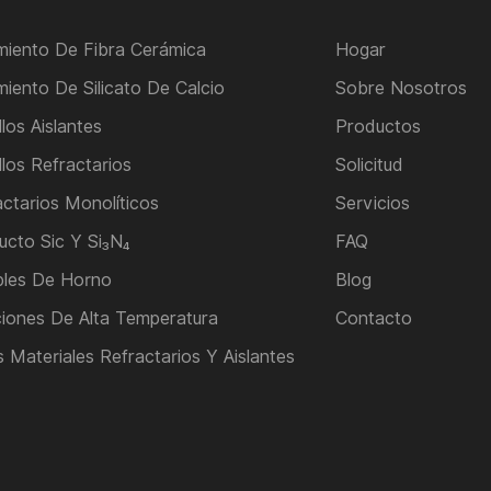
amiento De Fibra Cerámica
Hogar
miento De Silicato De Calcio
Sobre Nosotros
llos Aislantes
Productos
llos Refractarios
Solicitud
actarios Monolíticos
Servicios
ucto Sic Y Si₃N₄
FAQ
les De Horno
Blog
ciones De Alta Temperatura
Contacto
 Materiales Refractarios Y Aislantes