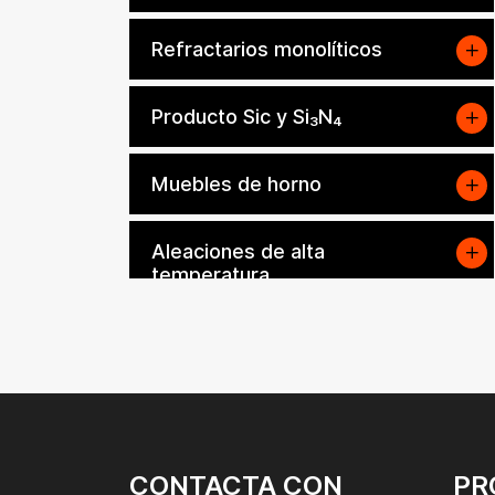
Refractarios monolíticos
Producto Sic y Si₃N₄
Muebles de horno
Aleaciones de alta
temperatura
Otros materiales refractarios
y aislantes
Filtro de espuma cerámica
Varilla de tope integral
CONTACTA CON
PR