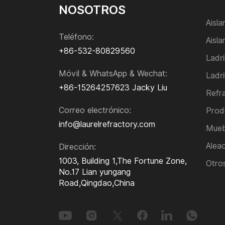
Boquilla larga
NOSOTROS
Boquilla de entrada sumergida
Aisl
Anclas
Teléfono:
Aisla
Tejido de fibra de vidrio/Tela de fibra de
+86-532-80829560
vidrio
Ladri
Tablero nanomicroporoso
Móvil & WhatsApp & Wechat:
Ladri
Cerámica resistente al desgaste
+86-15264257623
Jacky Liu
Refr
Bolas refractarias
Tableros de cordierita
Correo electrónico:
Prod
Tableros de vermiculita
info@laurelrefractory.com
Mueb
Tablero de lana de roca
Alea
Dirección:
Manta de lana de roca
1003, Building 1,The Fortune Zone,
Otros
Tubo de lana de roca
No.17 Lian yungang
Manta de lana de vidrio
Road,Qingdao,China
Aislamiento de caucho y plástico