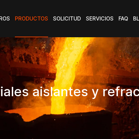
PRODUCTOS
ROS
PRODUCTOS
SOLICITUD
SERVICIOS
FAQ
B
ROS
SOLICITUD
SERVICIOS
FAQ
B
ales aislantes y refra