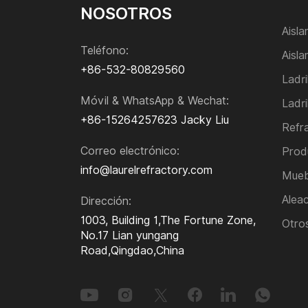
Boquilla larga
NOSOTROS
Boquilla de entrada sumergida
Aisl
Anclas
Teléfono:
Aisla
Tejido de fibra de vidrio/Tela de fibra de
+86-532-80829560
vidrio
Ladri
Tablero nanomicroporoso
Móvil & WhatsApp & Wechat:
Ladri
Cerámica resistente al desgaste
+86-15264257623
Jacky Liu
Refr
Bolas refractarias
Tableros de cordierita
Correo electrónico:
Prod
Tableros de vermiculita
info@laurelrefractory.com
Mueb
Tablero de lana de roca
Alea
Dirección:
Manta de lana de roca
1003, Building 1,The Fortune Zone,
Otros
Tubo de lana de roca
No.17 Lian yungang
Manta de lana de vidrio
Road,Qingdao,China
Aislamiento de caucho y plástico