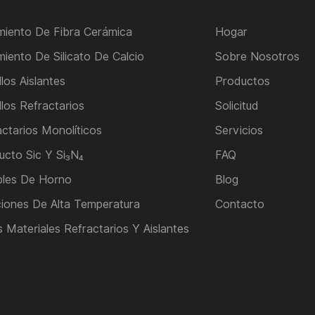
amiento De Fibra Cerámica
Hogar
miento De Silicato De Calcio
Sobre Nosotros
llos Aislantes
Productos
llos Refractarios
Solicitud
actarios Monolíticos
Servicios
ucto Sic Y Si₃N₄
FAQ
les De Horno
Blog
ciones De Alta Temperatura
Contacto
 Materiales Refractarios Y Aislantes