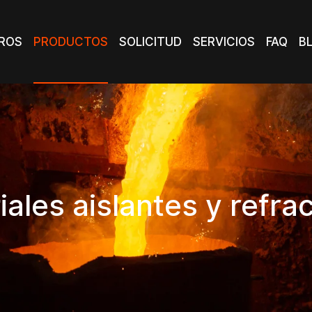
PRODUCTOS
ROS
PRODUCTOS
SOLICITUD
SERVICIOS
FAQ
B
ROS
SOLICITUD
SERVICIOS
FAQ
B
ales aislantes y refra