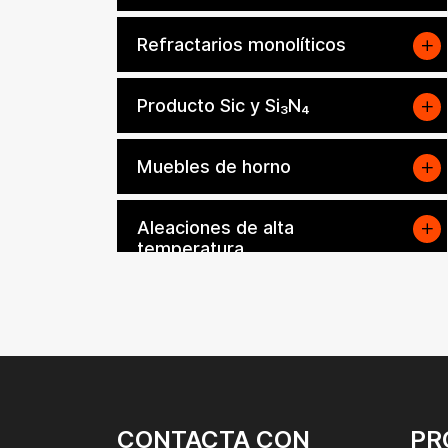
Refractarios monolíticos
Producto Sic y Si₃N₄
Muebles de horno
Aleaciones de alta
temperatura
Otros materiales refractarios
y aislantes
Filtro de espuma cerámica
Varilla de tope integral
CONTACTA CON
PR