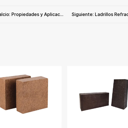
Anterior: Placa Refractaria de Silicato de Calcio: Propiedades y Aplicaciones Industriales
Siguiente: Ladrillos Refra